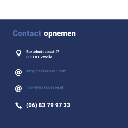
Contact
opnemen

Buxtehudestraat 47
8031 KT Zwolle
info@hsskklussen.com

hssk@hsskklussen.nl

(06) 83 79 97 33
