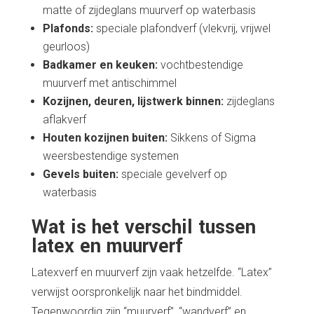
matte of zijdeglans muurverf op waterbasis
Plafonds:
speciale plafondverf (vlekvrij, vrijwel
geurloos)
Badkamer en keuken:
vochtbestendige
muurverf met antischimmel
Kozijnen, deuren, lijstwerk binnen:
zijdeglans
aflakverf
Houten kozijnen buiten:
Sikkens of Sigma
weersbestendige systemen
Gevels buiten:
speciale gevelverf op
waterbasis
Wat is het verschil tussen
latex en muurverf
Latexverf en muurverf zijn vaak hetzelfde. “Latex”
verwijst oorspronkelijk naar het bindmiddel.
Tegenwoordig zijn “muurverf”, “wandverf” en