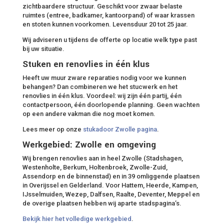
zichtbaardere structuur. Geschikt voor zwaar belaste
ruimtes (entree, badkamer, kantoorpand) of waar krassen
en stoten kunnen voorkomen. Levensduur 20 tot 25 jaar.
Wij adviseren u tijdens de offerte op locatie welk type past
bij uw situatie.
Stuken en renovlies in één klus
Heeft uw muur zware reparaties nodig voor we kunnen
behangen? Dan combineren we het stucwerk en het
renovlies in één klus. Voordeel: wij zijn één partij, één
contactpersoon, één doorlopende planning. Geen wachten
op een andere vakman die nog moet komen.
Lees meer op onze
stukadoor Zwolle pagina
.
Werkgebied: Zwolle en omgeving
Wij brengen renovlies aan in heel Zwolle (Stadshagen,
Westenholte, Berkum, Holtenbroek, Zwolle-Zuid,
Assendorp en de binnenstad) en in 39 omliggende plaatsen
in Overijssel en Gelderland. Voor Hattem, Heerde, Kampen,
IJsselmuiden, Wezep, Dalfsen, Raalte, Deventer, Meppel en
de overige plaatsen hebben wij aparte stadspagina’s.
Bekijk hier het volledige werkgebied
.