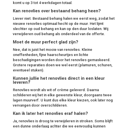
komt u op 3 tot 4 werkdagen totaal.
Kan renovlies over bestaand behang heen?
Liever niet. Bestaand behang halen we eerst weg, zodat het
nieuwe renovlies optimaal hecht op de muur. Het lijmt
slechter op oud behang en kan op den duur loslaten. Wij
verwijderen oud behang als onderdeel van de offerte.
Moet de muur perfect glad zijn?
Nee, dat is juist het mooie van renovlies. Kleine
oneffenheden, fijne haarscheurtjes en lichte
beschadigingen worden door het renovlies gemaskeerd.
Grotere reparaties doen we wel eerst (plamuren, schuren,
eventueel stuken).
Kunnen jullie het renovlies direct in een kleur
leveren?
Renovlies wordt als wit of crème geleverd. Daarna
schilderen wij het in elke gewenste kleur, doorgaans twee
lagen muurverf. U kunt dus elke kleur kiezen, ook later nog
vervangen door overschilderen.
Kan ik later het renovlies eraf halen?
Ja, renovlies is droog te verwijderen in stroken. Soms blijft
een dunne onderlaag achter die we eenvoudig kunnen