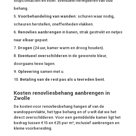
stopcontacten en vloer. Eventueel verwijderen van oud
behang.
Voorbehandeling van wanden:
schuren waar nodig,
scheuren herstellen, oneffenheden vlakken.
Renovlies aanbrengen
in banen, strak gestrekt en netjes
naar elkaar gepast.
Drogen
(24 uur, kamer warm en droog houden).
Eventueel overschilderen
in de gewenste kleur,
doorgaans twee lagen.
Oplevering
samen met u.
Betaling van de rest pas als u tevreden bent.
Kosten renovliesbehang aanbrengen in
Zwolle
De kosten voor renovliesbehang hangen af van de
wandoppervlakte, het type behang en of u wilt dat we het
direct overschilderen. Voor een gemiddelde kamer ligt het
bedrag tussen €15 en €25 per m², inclusief aanbrengen en
kleine voorbereiding.