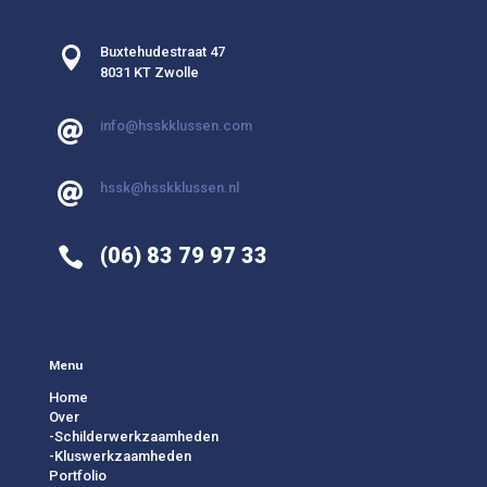

Buxtehudestraat 47
8031 KT Zwolle
info@hsskklussen.com

hssk@hsskklussen.nl

(06) 83 79 97 33

Menu
Home
Over
-Schilderwerkzaamheden
-Kluswerkzaamheden
Portfolio