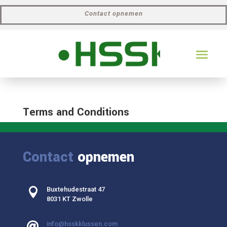
Contact opnemen
Terms and Conditions
Contact
opnemen

Buxtehudestraat 47
8031 KT Zwolle
info@hsskklussen.com
