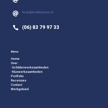
hssk@hsskklussen.nl

(06) 83 79 97 33

Menu
Home
Over
-Schilderwerkzaamheden
-Kluswerkzaamheden
Portfolio
Recensies
Contact
Werkgebied