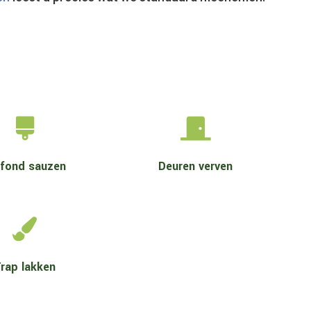


afond sauzen
Deuren verven

rap lakken