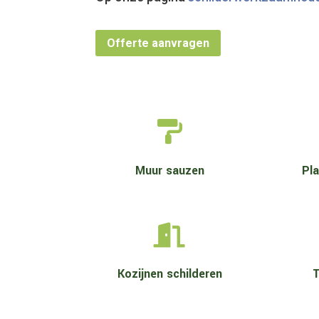
Offerte aanvragen

Muur sauzen
Pl

Kozijnen schilderen
T