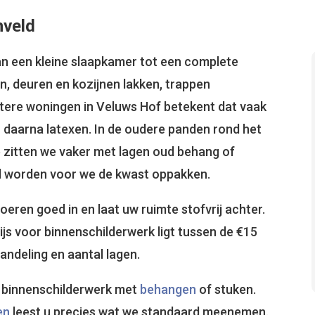
nveld
van een kleine slaapkamer tot een complete
n, deuren en kozijnen lakken, trappen
ere woningen in Veluws Hof betekent dat vaak
 daarna latexen. In de oudere panden rond het
 zitten we vaker met lagen oud behang of
d worden voor we de kwast oppakken.
oeren goed in en laat uw ruimte stofvrij achter.
prijs voor binnenschilderwerk ligt tussen de €15
andeling en aantal lagen.
 binnenschilderwerk met
behangen
of stuken.
en
leest u precies wat we standaard meenemen.