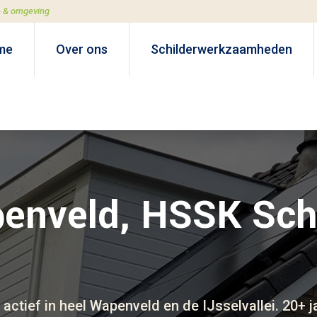
e & omgeving
me
Over ons
Schilderwerkzaamheden
penveld, HSSK Sch
 actief in heel Wapenveld en de IJsselvallei. 20+ j