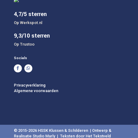
4,7/5 sterren
Op Werkspot.nl
9,3/10 sterren
Op Trustoo
Socials
Privacyverklaring
Algemene voorwaarden
© 2015-2026 HSSK Klussen & Schilderen |
Ontwerp &
Realisatie S
tudio Marly
| Teksten door Het Tekstveld