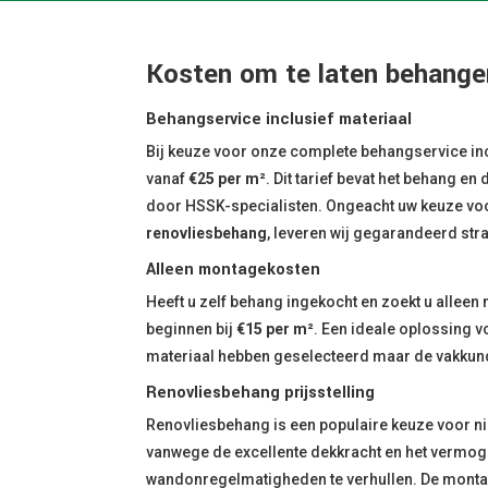
Kosten om te laten behange
Behangservice inclusief materiaal
Bij keuze voor onze complete behangservice inc
vanaf
€25 per m²
. Dit tarief bevat het behang en
door HSSK-specialisten. Ongeacht uw keuze voo
renovliesbehang
, leveren wij gegarandeerd str
Alleen montagekosten
Heeft u zelf behang ingekocht en zoekt u alle
beginnen bij
€15 per m²
. Een ideale oplossing v
materiaal hebben geselecteerd maar de vakkund
Renovliesbehang prijsstelling
Renovliesbehang is een populaire keuze voor n
vanwege de excellente dekkracht en het vermo
wandonregelmatigheden te verhullen. De monta