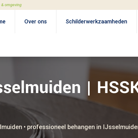
e & omgeving
me
Over ons
Schilderwerkzaamheden
sselmuiden | HSSK
lmuiden • professioneel behangen in IJsselmuide