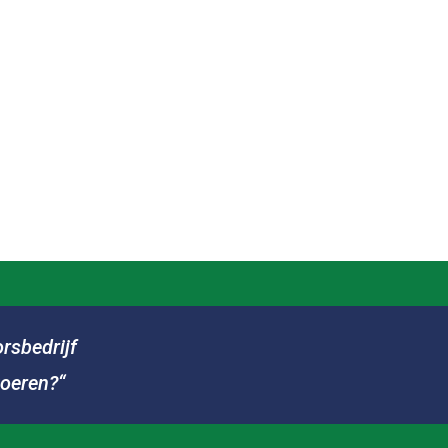
rsbedrijf
voeren?“